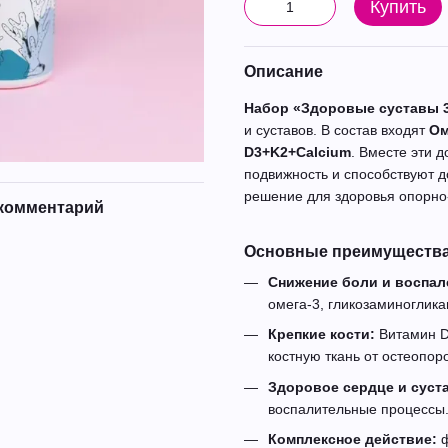
Купить
Описание
Набор «Здоровые суставы 3 
и суставов. В состав входят
Ом
D3+K2+Calcium
. Вместе эти 
подвижность и способствуют д
решение для здоровья опорно
комментарий
Основные преимуществ
Снижение боли и воспал
омега-3, гликозаминоглика
Крепкие кости:
Витамин D
костную ткань от остеопор
Здоровое сердце и суст
воспалительные процессы
Комплексное действие:
ф