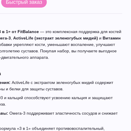
Быстрый заказ
в 1» от FitBalance
— это комплексная поддержка для костей
ега-3
,
ActiveLife (экстракт зеленогубых мидий)
и
Витамин
добавки укрепляют кости, уменьшают воспаление, улучшают
олголетию суставов. Покупая набор, вы получаете выгодное
-двигательного аппарата.
а
ения:
ActiveLife с экстрактом зеленогубых мидий содержит
ны и белки для защиты суставов.
3 и кальций способствуют усвоению кальция и защищают
оза.
авы:
Омега-3 поддерживает эластичность сосудов и снижает
.
ормула «3 в 1» объединяет противовоспалительный,