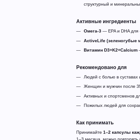
структурный и минеральны
Активные ингредиенты
Омега-3
— EPA и DHA для с
ActiveLife (зеленогубые 
Витамин D3+K2+Calcium
—
Рекомендовано для
Людей с болью в суставах
Женщин и мужчин после 35
Активных и спортсменов дл
Пожилых людей для сохран
Как принимать
Принимайте
1–2 капсулы каж
1–3 месяца, можно повторять н