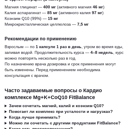
Магния глицинат —
400 мг
(активного магния
46 мг
)
Калия аспарагинат —
85 мг
(активного калия
97 мг
)
Коэнзим Q10 (99%) —
15 мг
Микрокристаллическая целлюлоза —
7,5 мг
Рекомендации по применению
Взрослым — по
1 капсуле 1 раз в день
, утром во время еды,
запивая водой. Продолжительность курса —
4–8 недель
, курс
можно повторять несколько раз в год.
По назначению врача дозировка и срок применения могут
быть изменены. Перед применением необходима
консультация с врачом.
Часто задаваемые вопросы о Кардио
комплексе Mg+K+CoQ10 FitBalance
Зачем сочетать магний, калий и коэнзим Q10?
Помогает ли комплекс при усталости и нагрузках?
Когда лучше принимать?
Можно ли сочетать с другими продуктами FitBalance?
Какие есть противопоказания?