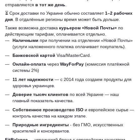
отправляются
в тот же день
.
⏳ Срок доставки по Украине обычно составляет
1–2 рабочих
дня
. В отдалённые регионы время может быть дольше.
Также возможна доставка
курьером «Новой Почты»
по
действующим тарифам, оплачивается отдельно.
Наличными
при получении на отделении «Новой Почты»
(услуги наложенного платежа оплачивает покупатель).
Банковской картой
Visa/MasterCard.
Онлайн-оплата
через
WayForPay
(комиссия платёжной
системы 2%)
11 лет надежности
— с 2014 года создаем продукты для
здоровья украинцев.
Доверие тысяч клиентов
по всей Украине — наш
главный показатель качества.
Собственное производство ISO
и европейское сырье —
контроль качества на каждом этапе.
Природные ингредиенты
- без ГМО, искусственных
красителей и консервантов.
FitBalance
— украинский бренд с европейским качеством,