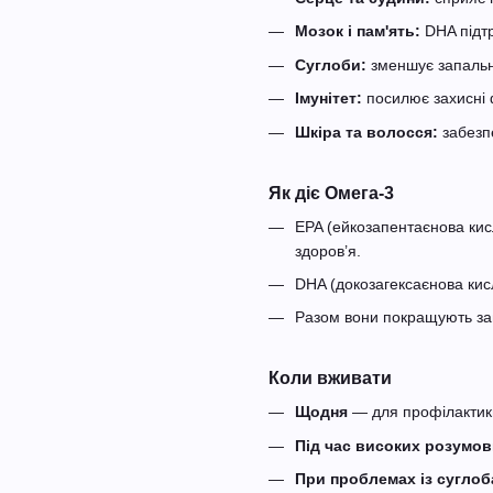
Мозок і пам'ять:
DHA підтр
Суглоби:
зменшує запальні
Імунітет:
посилює захисні ф
Шкіра та волосся:
забезпе
Як діє Омега-3
EPA (ейкозапентаєнова кис
здоров’я.
DHA (докозагексаєнова кис
Разом вони покращують заг
Коли вживати
Щодня
— для профілактик
Під час високих розумо
При проблемах із сугло