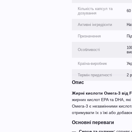
Кількість капсул та
60
дозування
Активні інгредієнти
На
Призначення
Пі
10
Особливості
ви
Країна-виробник
Ук
Термін придатності
2 
Опис
Жирні кислоти Омега-3 від F
жирних кислот EPA та DHA, які
Омега-3 є незамінними кислота
отримувати їх з їжі або добавок
Основні переваги
Серце та судини:
сприяє н