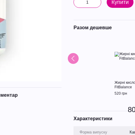
Купити
Разом дешевше
Жирні кисл
FitBalance
520 грн
оментар
80
Характеристики
Форма випуску
Ка