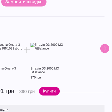
Замовити швидко
Раз
оти Омега-3
Вітамін D3 2000 МО
FitBalance
370 грн
1 грн
890 грн
Купити
псули