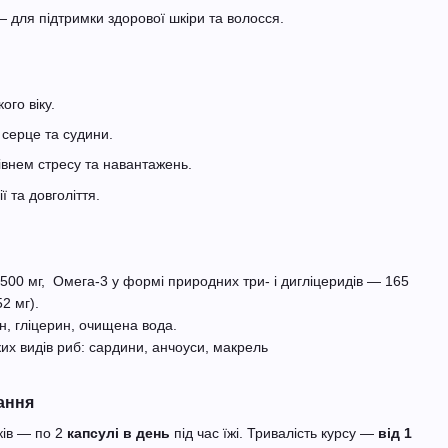
 для підтримки здорової шкіри та волосся.
ого віку.
 серце та судини.
внем стресу та навантажень.
ї та довголіття.
500 мг, Омега-3 у формі природних три- і дигліцеридів — 165
2 мг).
н, гліцерин, очищена вода.
их видів риб: сардини, анчоуси, макрель
ання
ків — по 2
капсулі в день
під час їжі. Тривалість курсу —
від 1