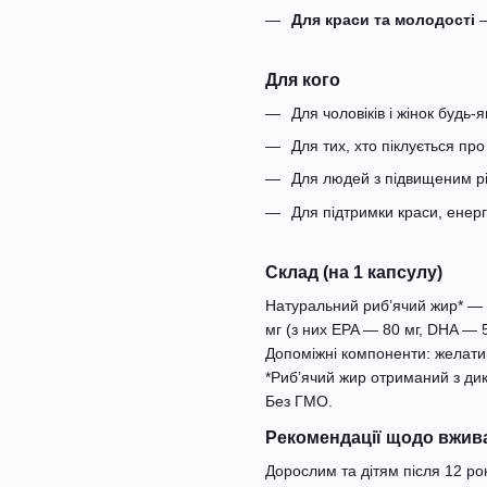
Для краси та молодості
—
Для кого
Для чоловіків і жінок будь-як
Для тих, хто піклується про
Для людей з підвищеним рі
Для підтримки краси, енергі
Склад (на 1 капсулу)
Натуральний риб’ячий жир* — 
мг (з них EPA — 80 мг, DHA — 5
Допоміжні компоненти: желати
*Рибʼячий жир отриманий з дик
Без ГМО.
Рекомендації щодо вжив
Дорослим та дітям після 12 ро