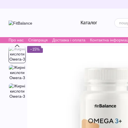
Перейти до основного контенту
Каталог
Про нас
Співпраця
Доставка i оплата
Контактна інформац
−15%