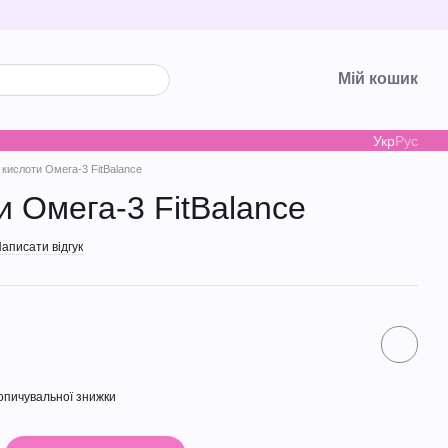
Мій кошик
Укр
Рус
 кислоти Омега-3 FitBalance
и Омега-3 FitBalance
аписати відгук
опичувальної знижки