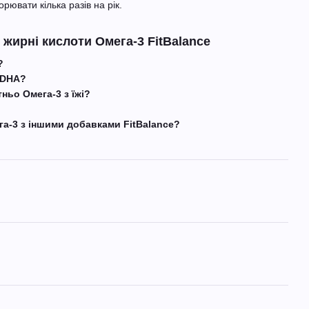
рювати кілька разів на рік.
жирні кислоти Омега-3 FitBalance
?
 DHA?
ньо Омега-3 з їжі?
а-3 з іншими добавками FitBalance?