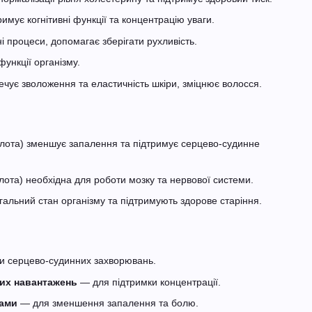
имує когнітивні функції та концентрацію уваги.
 процеси, допомагає зберігати рухливість.
ункції організму.
чує зволоження та еластичність шкіри, зміцнює волосся.
лота) зменшує запалення та підтримує серцево-судинне
лота) необхідна для роботи мозку та нервової системи.
альний стан організму та підтримують здорове старіння.
и серцево-судинних захворювань.
вих навантажень
— для підтримки концентрації.
бами
— для зменшення запалення та болю.