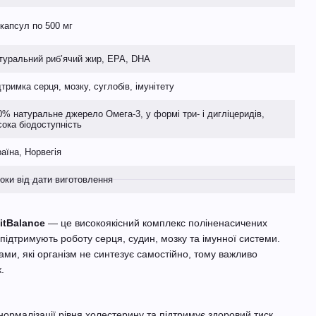
 капсул по 500 мг
туральний риб’ячий жир, EPA, DHA
дтримка серця, мозку, суглобів, імунітету
0% натуральне джерело Омега-3, у формі три- і дигліцеридів,
сока біодоступність
раїна, Норвегія
роки від дати виготовлення
itBalance
— це високоякісний комплекс поліненасичених
 підтримують роботу серця, судин, мозку та імунної системи.
ми, які організм не синтезує самостійно, тому важливо
.
ормалізації рівня холестерину та підтримує здоровий тиск.