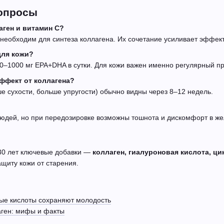
опросы
аген и витамин С?
 необходим для синтеза коллагена. Их сочетание усиливает эффект
для кожи?
–1000 мг EPA+DHA в сутки. Для кожи важен именно регулярный п
эффект от коллагена?
е сухости, больше упругости) обычно видны через 8–12 недель.
юдей, но при передозировке возможны тошнота и дискомфорт в же
30 лет ключевые добавки —
коллаген, гиалуроновая кислота, ци
ащиту кожи от старения.
ные кислоты сохраняют молодость
аген: мифы и факты