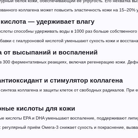
турный белок кожи, обеспечивающий её упругость. Его нехватка в
ованного коллагена может повысить эластичность кожи на 15–20% 
 кислота — удерживает влагу
слоты способны удерживать воды в 1000 раз больше собственного в
бавки с гиалуроновой кислотой уменьшают сухость кожи и восст
 от высыпаний и воспалений
 в 300 ферментативных реакциях, включая регенерацию кожи. Деф
антиоксидант и стимулятор коллагена
синтеза коллагена и защиты клеток от свободных радикалов. При е
рные кислоты для кожи
 кислоты EPA и DHA уменьшают воспаление, поддерживают липид
 регулярный приём Омега-3 снижает сухость и покраснение, вызв