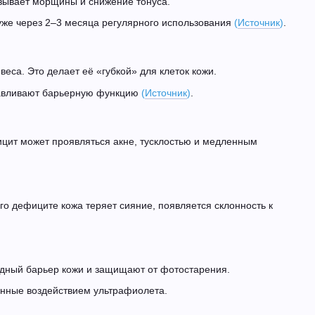
ызывает морщины и снижение тонуса.
уже через 2–3 месяца регулярного использования
(
Источник
)
.
еса. Это делает её «губкой» для клеток кожи.
анавливают барьерную функцию
(
Источник
)
.
ицит может проявляться акне, тусклостью и медленным
го дефиците кожа теряет сияние, появляется склонность к
ный барьер кожи и защищают от фотостарения.
анные воздействием ультрафиолета.